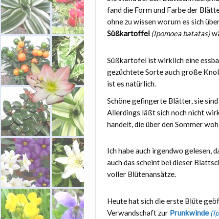
fand die Form und Farbe der Blätt
ohne zu wissen worum es sich über
Süßkartoffel
(Ipomoea batatas)
wä
Süßkartofel ist wirklich eine essba
gezüchtete Sorte auch große Knoll
ist es natürlich.
Schöne gefingerte Blätter, sie sind
Allerdings läßt sich noch nicht wir
handelt, die über den Sommer wohl
Ich habe auch irgendwo gelesen, da
auch das scheint bei dieser Blatts
voller Blütenansätze.
Heute hat sich die erste Blüte geö
Verwandschaft zur
Prunkwinde
(I