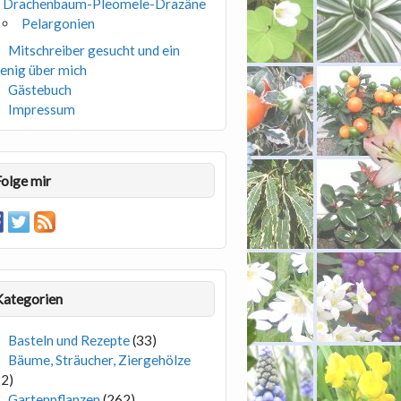
Drachenbaum-Pleomele-Drazäne
Pelargonien
Mitschreiber gesucht und ein
enig über mich
Gästebuch
Impressum
Folge mir
Kategorien
Basteln und Rezepte
(33)
Bäume, Sträucher, Ziergehölze
82)
Gartenpflanzen
(262)