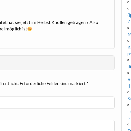
(
Z
htet hat sie jetzt im Herbst Knollen getragen ? Also
bel möglich ist
M
K
p
d
B
fentlicht.
Erforderliche Felder sind markiert
*
:)
S
T
:-
D