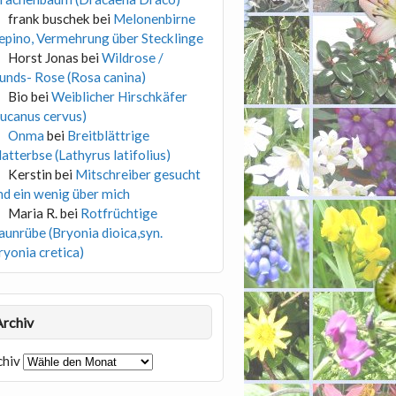
frank buschek
bei
Melonenbirne
epino, Vermehrung über Stecklinge
Horst Jonas
bei
Wildrose /
unds- Rose (Rosa canina)
Bio
bei
Weiblicher Hirschkäfer
Lucanus cervus)
Onma
bei
Breitblättrige
latterbse (Lathyrus latifolius)
Kerstin
bei
Mitschreiber gesucht
nd ein wenig über mich
Maria R.
bei
Rotfrüchtige
aunrübe (Bryonia dioica,syn.
ryonia cretica)
Archiv
chiv