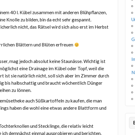
 einem 40 l. Kübel zusammen mit anderen Blühpflanzen,
U
ne Knolle zu bilden, bin da echt sehr gespannt.
cherlich nicht, das Rätsel wird sich also erst im Herbst
G
rrlichen Blättern und Blüten erfreuen
I
ser, mag jedoch absolut keine Staunässe. Wichtig ist
möglichst eine Drainage im Kübel oder Topf, weil die
N
t ist sie natürlich nicht, soll sich aber im Zimmer durch
nig bis halbschattig und braucht wöchentlich Dünger
ihen zu lönnen.
üsetheke auch Süßkartoffeln zu kaufen, die man
erdings haben die wohl eine etwas andere Blattform und
ochterknollen und Stecklinge, die relativ leicht
e ich demnächst einmal ausprobieren und berichten.