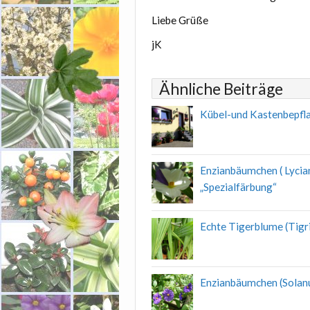
Liebe Grüße
jK
Ähnliche Beiträge
Kübel-und Kastenbepfl
Enzianbäumchen ( Lycian
„Spezialfärbung“
Echte Tigerblume (Tigri
Enzianbäumchen (Solanu