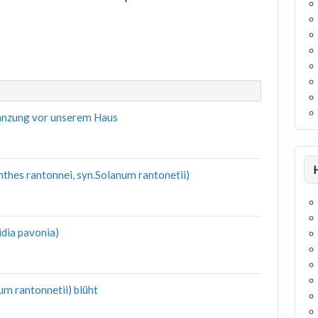
anzung vor unserem Haus
thes rantonnei, syn.Solanum rantonetii)
dia pavonia)
m rantonnetii) blüht