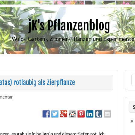
jK's Pflanzenblog
Wild-, Garten-, Zimmer-Pflanzen und Experimente
tas) rotlaubig als Zierpflanze
mentar
zen, es gab sie in hellgrün und diesem tiefen rot. Ich