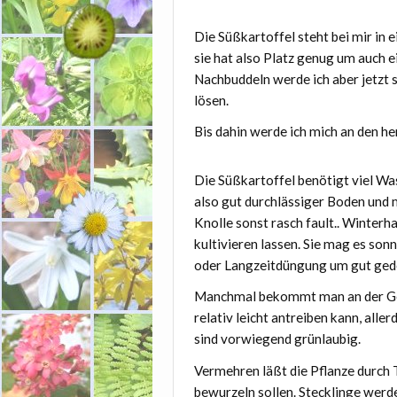
Die Süßkartoffel steht bei mir in
sie hat also Platz genug um auch ei
Nachbuddeln werde ich aber jetzt si
lösen.
Bis dahin werde ich mich an den he
Die Süßkartoffel benötigt viel Was
also gut durchlässiger Boden und 
Knolle sonst rasch fault.. Winterhar
kultivieren lassen. Sie mag es son
oder Langzeitdüngung um gut gede
Manchmal bekommt man an der Gem
relativ leicht antreiben kann, all
sind vorwiegend grünlaubig.
Vermehren läßt die Pflanze durch T
bewurzeln sollen. Stecklinge werd