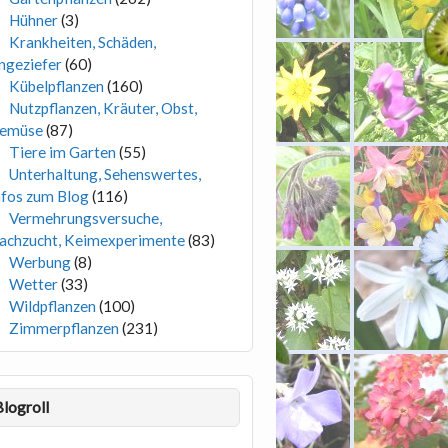
Hühner
(3)
Krankheiten, Schäden,
ngeziefer
(60)
Kübelpflanzen
(160)
Nutzpflanzen, Kräuter, Obst,
emüse
(87)
Tiere im Garten
(55)
Unterhaltung, Sehenswertes,
nfos zum Blog
(116)
Vermehrungsversuche,
achzucht, Keimexperimente
(83)
Werbung
(8)
Wetter
(33)
Wildpflanzen
(100)
Zimmerpflanzen
(231)
Blogroll