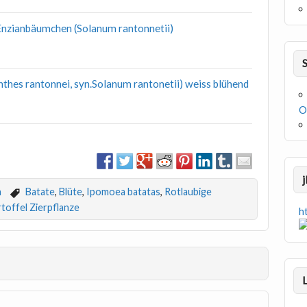
Enzianbäumchen (Solanum rantonnetii)
thes rantonnei, syn.Solanum rantonetii) weiss blühend
O
n
Batate
,
Blüte
,
Ipomoea batatas
,
Rotlaubige
toffel Zierpflanze
h