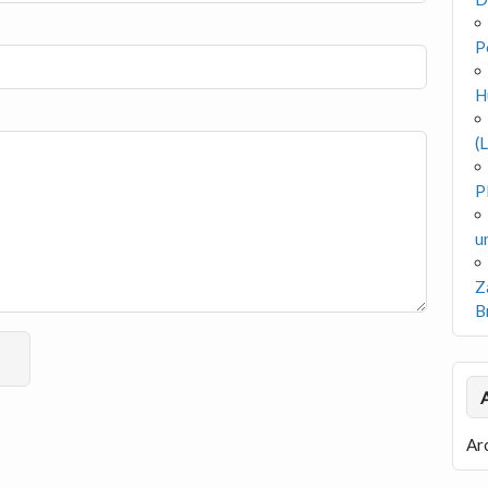
P
H
(
P
u
Z
B
Ar