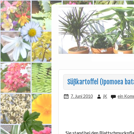
Süßkartoffel (Ipomoea bata
7. Juni 2010
jK
ein Kom
Sie stand bei den Blattschmuckpflan