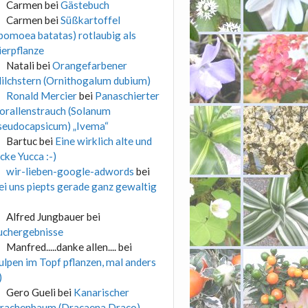
Carmen
bei
Gästebuch
Carmen
bei
Süßkartoffel
Ipomoea batatas) rotlaubig als
ierpflanze
Natali
bei
Orangefarbener
ilchstern (Ornithogalum dubium)
Ronald Mercier
bei
Panaschierter
orallenstrauch (Solanum
seudocapsicum) „Ivema“
Bartuc
bei
Eine wirklich alte und
icke Yucca :-)
wir-lieben-google-adwords
bei
ei uns piepts gerade ganz gewaltig
Alfred Jungbauer
bei
uchergebnisse
Manfred.....danke allen....
bei
ulpen im Topf pflanzen, mal anders
)
Gero Gueli
bei
Kanarischer
rachenbaum (Dracaena Draco)