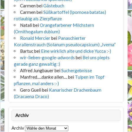
Carmen
bei
Gästebuch
Carmen
bei
Süßkartoffel (Ipomoea batatas)
rotlaubig als Zierpflanze
Natali
bei
Orangefarbener Milchstern
(Ornithogalum dubium)
Ronald Mercier
bei
Panaschierter
Korallenstrauch (Solanum pseudocapsicum) „Ivema“
Bartuc
bei
Eine wirklich alte und dicke Yucca :-)
wir-lieben-google-adwords
bei
Bei uns piepts
gerade ganz gewaltig :)
Alfred Jungbauer
bei
Suchergebnisse
Manfred.....danke allen....
bei
Tulpen im Topf
pflanzen, mal anders :-)
Gero Gueli
bei
Kanarischer Drachenbaum
(Dracaena Draco)
Archiv
Archiv