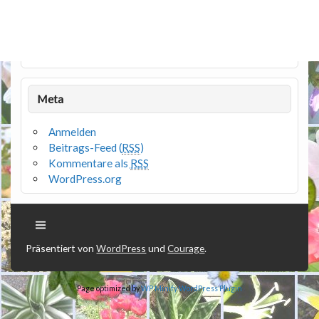
Meta
Anmelden
Beitrags-Feed (
RSS
)
Kommentare als
RSS
WordPress.org
Präsentiert von
WordPress
und
Courage
.
Page optimized by
WP Minify
WordPress Plugin