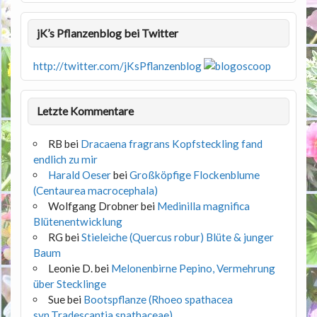
jK’s Pflanzenblog bei Twitter
http://twitter.com/jKsPflanzenblog
Letzte Kommentare
RB
bei
Dracaena fragrans Kopfsteckling fand
endlich zu mir
Harald Oeser
bei
Großköpfige Flockenblume
(Centaurea macrocephala)
Wolfgang Drobner
bei
Medinilla magnifica
Blütenentwicklung
RG
bei
Stieleiche (Quercus robur) Blüte & junger
Baum
Leonie D.
bei
Melonenbirne Pepino, Vermehrung
über Stecklinge
Sue
bei
Bootspflanze (Rhoeo spathacea
syn.Tradescantia spathaceae)