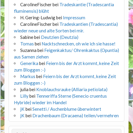
CarolineFischer
bei
Tradeskantie (Tradescantia
fluminensis) blüht
H. Gering-Ludwig
bei
Impressum
CarolineFischer
bei
Tradeskantien (Tradescantia)
wieder neue und alte Sorten bei mir.
Sabine
bei
Deutzien (Deutzia)
Tomas
bei
Nacktschnecken, oh wie ich sie hasse!
Suzanna
bei
Feigenkaktus/ Ohrenkaktus (Opuntia)
aus Samen ziehen
Generika
bei
Feiern bis der Arzt kommt, keine Zeit
zum Bloggen :-)
Markus
bei
Feiern bis der Arzt kommt, keine Zeit
zum Bloggen :-)
julia
bei
Knoblauchsrauke (Alliaria petiolata)
Lilly
bei
Tenneriffa Sterne (Senecio cruentus
Hybride) wieder im Handel
jK
bei
Senetti / Aschenblume überwintert
jK
bei
Drachenbaum (Dracaena) teilen/vermehren