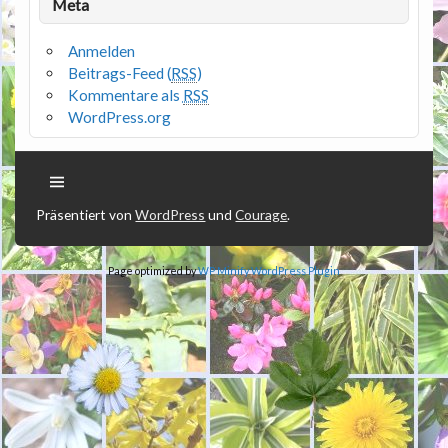
Meta
Anmelden
Beitrags-Feed (
RSS
)
Kommentare als
RSS
WordPress.org
Präsentiert von
WordPress
und
Courage
.
Page optimized by
WP Minify
WordPress Plugin