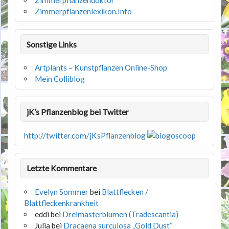
Zimmerpflanzendoktor
Zimmerpflanzenlexikon.Info
Sonstige Links
Artplants – Kunstpflanzen Online-Shop
Mein Colliblog
jK’s Pflanzenblog bei Twitter
http://twitter.com/jKsPflanzenblog
Letzte Kommentare
Evelyn Sommer
bei
Blattflecken /
Blattfleckenkrankheit
eddi
bei
Dreimasterblumen (Tradescantia)
Julia
bei
Dracaena surculosa „Gold Dust“