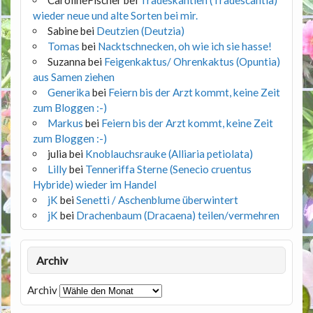
CarolineFischer
bei
Tradeskantien (Tradescantia)
wieder neue und alte Sorten bei mir.
Sabine
bei
Deutzien (Deutzia)
Tomas
bei
Nacktschnecken, oh wie ich sie hasse!
Suzanna
bei
Feigenkaktus/ Ohrenkaktus (Opuntia)
aus Samen ziehen
Generika
bei
Feiern bis der Arzt kommt, keine Zeit
zum Bloggen :-)
Markus
bei
Feiern bis der Arzt kommt, keine Zeit
zum Bloggen :-)
julia
bei
Knoblauchsrauke (Alliaria petiolata)
Lilly
bei
Tenneriffa Sterne (Senecio cruentus
Hybride) wieder im Handel
jK
bei
Senetti / Aschenblume überwintert
jK
bei
Drachenbaum (Dracaena) teilen/vermehren
Archiv
Archiv