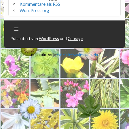
Kommentare als
RSS
WordPress.org
Präsentiert von
WordPress
und
Courage
.
Page optimized by
WP Minify
WordPress Plugin