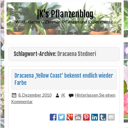
jK's Pflanzenblog
Wild-, Garten-, Zimmer-Pflanzen und Experimente
Schlagwort-Archive:
Dracaena Stedneri
Dracaena ‚Yellow Coast‘ bekennt endlich wieder
Farbe
8. Dezember 2010
jK
Hinterlassen Sie einen
Kommentar