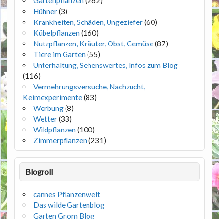
Gartenpflanzen
(262)
Hühner
(3)
Krankheiten, Schäden, Ungeziefer
(60)
Kübelpflanzen
(160)
Nutzpflanzen, Kräuter, Obst, Gemüse
(87)
Tiere im Garten
(55)
Unterhaltung, Sehenswertes, Infos zum Blog
(116)
Vermehrungsversuche, Nachzucht,
Keimexperimente
(83)
Werbung
(8)
Wetter
(33)
Wildpflanzen
(100)
Zimmerpflanzen
(231)
Blogroll
cannes Pflanzenwelt
Das wilde Gartenblog
Garten Gnom Blog