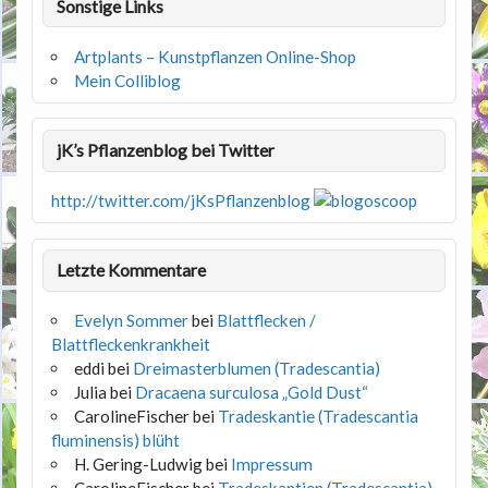
Sonstige Links
Artplants – Kunstpflanzen Online-Shop
Mein Colliblog
jK’s Pflanzenblog bei Twitter
http://twitter.com/jKsPflanzenblog
Letzte Kommentare
Evelyn Sommer
bei
Blattflecken /
Blattfleckenkrankheit
eddi
bei
Dreimasterblumen (Tradescantia)
Julia
bei
Dracaena surculosa „Gold Dust“
CarolineFischer
bei
Tradeskantie (Tradescantia
fluminensis) blüht
H. Gering-Ludwig
bei
Impressum