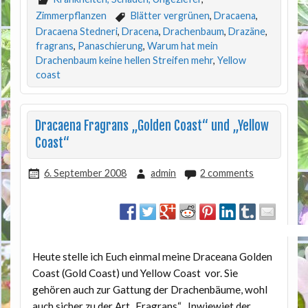
Zimmerpflanzen
Blätter vergrünen
,
Dracaena
,
Dracaena Stedneri
,
Dracena
,
Drachenbaum
,
Drazäne
,
fragrans
,
Panaschierung
,
Warum hat mein
Drachenbaum keine hellen Streifen mehr
,
Yellow
coast
Dracaena Fragrans „Golden Coast“ und „Yellow
Coast“
6. September 2008
admin
2 comments
Heute stelle ich Euch einmal meine Draceana Golden
Coast (Gold Coast) und Yellow Coast vor. Sie
gehören auch zur Gattung der Drachenbäume, wohl
auch sicher zu der Art „Fragrans“ . Inwiewiet der