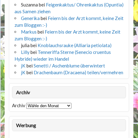
Suzanna
bei
Feigenkaktus/ Ohrenkaktus (Opuntia)
aus Samen ziehen
Generika
bei
Feiern bis der Arzt kommt, keine Zeit
zum Bloggen :-)
Markus
bei
Feiern bis der Arzt kommt, keine Zeit
zum Bloggen :-)
julia
bei
Knoblauchsrauke (Alliaria petiolata)
Lilly
bei
Tenneriffa Sterne (Senecio cruentus
Hybride) wieder im Handel
jK
bei
Senetti / Aschenblume überwintert
jK
bei
Drachenbaum (Dracaena) teilen/vermehren
Archiv
Archiv
Werbung