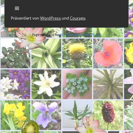
Präsentiert von
WordPress
und
Courage
.
Page optimized by
WP Minify
WordPress Plugin