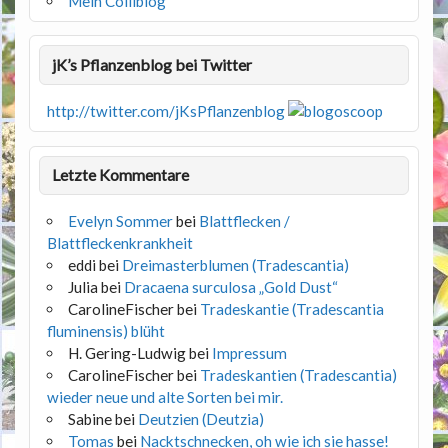
Mein Colliblog
jK’s Pflanzenblog bei Twitter
http://twitter.com/jKsPflanzenblog
Letzte Kommentare
Evelyn Sommer
bei
Blattflecken /
Blattfleckenkrankheit
eddi
bei
Dreimasterblumen (Tradescantia)
Julia
bei
Dracaena surculosa „Gold Dust“
CarolineFischer
bei
Tradeskantie (Tradescantia
fluminensis) blüht
H. Gering-Ludwig
bei
Impressum
CarolineFischer
bei
Tradeskantien (Tradescantia)
wieder neue und alte Sorten bei mir.
Sabine
bei
Deutzien (Deutzia)
Tomas
bei
Nacktschnecken, oh wie ich sie hasse!