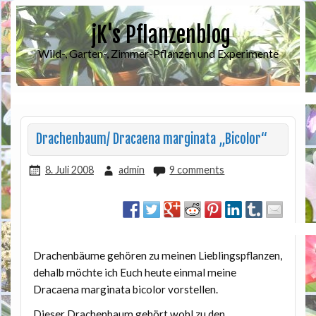
jK's Pflanzenblog
Wild-, Garten-, Zimmer-Pflanzen und Experimente
Drachenbaum/ Dracaena marginata „Bicolor“
8. Juli 2008
admin
9 comments
Drachenbäume gehören zu meinen Lieblingspflanzen,
dehalb möchte ich Euch heute einmal meine
Dracaena marginata bicolor vorstellen.
Dieser Drachenbaum gehört wohl zu den