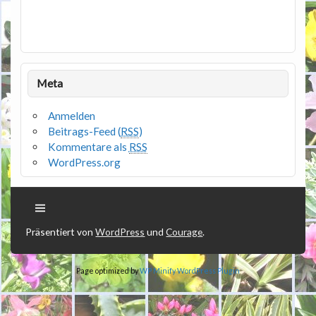
Meta
Anmelden
Beitrags-Feed (
RSS
)
Kommentare als
RSS
WordPress.org
Präsentiert von
WordPress
und
Courage
.
Page optimized by
WP Minify
WordPress Plugin