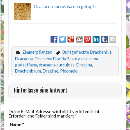
Dracaena surculosa neu getopft
Zimmerpflanzen
Buntgefleckte Drachenlilie
,
Dracaena
,
Dracaena Florida Beauty
,
dracaena
godseffiana
,
dracaena surculosa
,
Dracena
,
Drachenbaum
,
Drazäne
,
Pleomele
Hinterlasse eine Antwort
Deine E-Mail-Adresse wird nicht veröffentlicht.
Erforderliche Felder sind markiert
*
Name
*