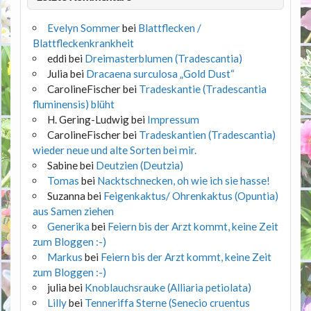
Evelyn Sommer
bei
Blattflecken /
Blattfleckenkrankheit
eddi
bei
Dreimasterblumen (Tradescantia)
Julia
bei
Dracaena surculosa „Gold Dust“
CarolineFischer
bei
Tradeskantie (Tradescantia
fluminensis) blüht
H. Gering-Ludwig
bei
Impressum
CarolineFischer
bei
Tradeskantien (Tradescantia)
wieder neue und alte Sorten bei mir.
Sabine
bei
Deutzien (Deutzia)
Tomas
bei
Nacktschnecken, oh wie ich sie hasse!
Suzanna
bei
Feigenkaktus/ Ohrenkaktus (Opuntia)
aus Samen ziehen
Generika
bei
Feiern bis der Arzt kommt, keine Zeit
zum Bloggen :-)
Markus
bei
Feiern bis der Arzt kommt, keine Zeit
zum Bloggen :-)
julia
bei
Knoblauchsrauke (Alliaria petiolata)
Lilly
bei
Tenneriffa Sterne (Senecio cruentus