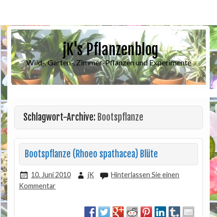
jK's Pflanzenblog
Wild-, Garten-, Zimmer-Pflanzen und Experimente
Schlagwort-Archive:
Bootspflanze
Bootspflanze (Rhoeo spathacea) Blüte
10. Juni 2010
jK
Hinterlassen Sie einen
Kommentar