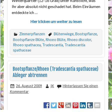
Winterquartier (12-16 Grad) unter Kunstlicht, was
Ihr aber absolut nicht geschadet hat. Beim Einräumen
entdeckte ich …
Hier klicken um weiter zu lesen
Zimmerpflanzen
Blütenwiege
,
Bootspflanze
,
Bootspflanze Blüte
,
Rhoeo Blüte
,
Rhoeo discolor
,
Rhoeo spathacea
,
Tradescantia
,
Tradescantia
spathaceae
Bootspflanze/Rhoeo (Tradescantia spathaceae)
Ableger abtrennen
26. August 2009
jK
Hinterlassen Sie einen
Kommentar