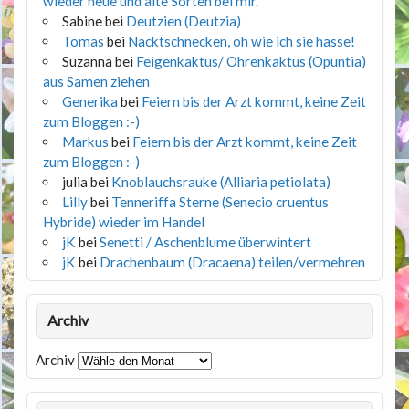
wieder neue und alte Sorten bei mir.
Sabine
bei
Deutzien (Deutzia)
Tomas
bei
Nacktschnecken, oh wie ich sie hasse!
Suzanna
bei
Feigenkaktus/ Ohrenkaktus (Opuntia)
aus Samen ziehen
Generika
bei
Feiern bis der Arzt kommt, keine Zeit
zum Bloggen :-)
Markus
bei
Feiern bis der Arzt kommt, keine Zeit
zum Bloggen :-)
julia
bei
Knoblauchsrauke (Alliaria petiolata)
Lilly
bei
Tenneriffa Sterne (Senecio cruentus
Hybride) wieder im Handel
jK
bei
Senetti / Aschenblume überwintert
jK
bei
Drachenbaum (Dracaena) teilen/vermehren
Archiv
Archiv