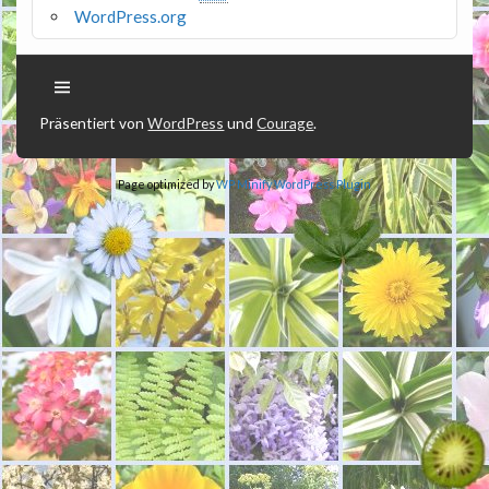
WordPress.org
Präsentiert von
WordPress
und
Courage
.
Page optimized by
WP Minify
WordPress Plugin