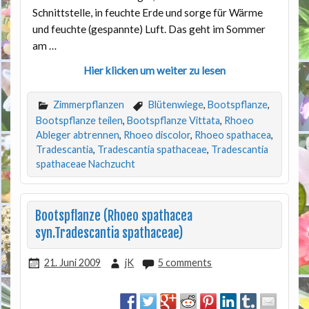
Schnittstelle, in feuchte Erde und sorge für Wärme
und feuchte (gespannte) Luft. Das geht im Sommer
am
…
Hier klicken um weiter zu lesen
Zimmerpflanzen
Blütenwiege
,
Bootspflanze
,
Bootspflanze teilen
,
Bootspflanze Vittata
,
Rhoeo
Ableger abtrennen
,
Rhoeo discolor
,
Rhoeo spathacea
,
Tradescantia
,
Tradescantia spathaceae
,
Tradescantia
spathaceae Nachzucht
Bootspflanze (Rhoeo spathacea
syn.Tradescantia spathaceae)
21. Juni 2009
jK
5 comments