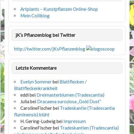
Artplants – Kunstpflanzen Online-Shop
Mein Colliblog
jK’s Pflanzenblog bei Twitter
http://twitter.com/jKsPflanzenblog
Letzte Kommentare
Evelyn Sommer
bei
Blattflecken /
Blattfleckenkrankheit
eddi
bei
Dreimasterblumen (Tradescantia)
Julia
bei
Dracaena surculosa „Gold Dust“
CarolineFischer
bei
Tradeskantie (Tradescantia
fluminensis) blüht
H. Gering-Ludwig
bei
Impressum
CarolineFischer
bei
Tradeskantien (Tradescantia)