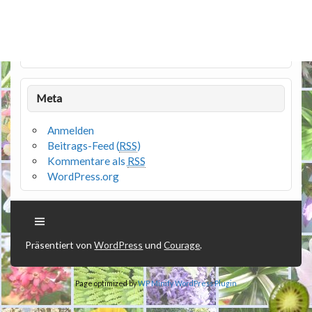
Meta
Anmelden
Beitrags-Feed (
RSS
)
Kommentare als
RSS
WordPress.org
Präsentiert von
WordPress
und
Courage
.
Page optimized by
WP Minify
WordPress Plugin