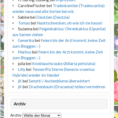
CarolineFischer
bei
Tradeskantien (Tradescantia)
wieder neue und alte Sorten bei mir.
Sabine
bei
Deutzien (Deutzia)
Tomas
bei
Nacktschnecken, oh wie ich sie hasse!
Suzanna
bei
Feigenkaktus/ Ohrenkaktus (Opuntia)
aus Samen ziehen
Generika
bei
Feiern bis der Arzt kommt, keine Zeit
zum Bloggen :-)
Markus
bei
Feiern bis der Arzt kommt, keine Zeit
zum Bloggen :-)
julia
bei
Knoblauchsrauke (Alliaria petiolata)
Lilly
bei
Tenneriffa Sterne (Senecio cruentus
Hybride) wieder im Handel
jK
bei
Senetti / Aschenblume überwintert
jK
bei
Drachenbaum (Dracaena) teilen/vermehren
Archiv
Archiv