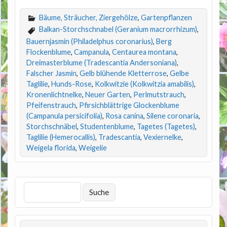
Bäume, Sträucher, Ziergehölze
,
Gartenpflanzen
Balkan-Storchschnabel (Geranium macrorrhizum)
,
Bauernjasmin (Philadelphus coronarius)
,
Berg
Flockenblume
,
Campanula
,
Centaurea montana
,
Dreimasterblume (Tradescantia Andersoniana)
,
Falscher Jasmin
,
Gelb blühende Kletterrose
,
Gelbe
Taglilie
,
Hunds-Rose
,
Kolkwitzie (Kolkwitzia amabilis)
,
Kronenlichtnelke
,
Neuer Garten
,
Perlmutstrauch
,
Pfeifenstrauch
,
Pfirsichblättrige Glockenblume
(Campanula persicifolia)
,
Rosa canina
,
Silene coronaria
,
Storchschnäbel
,
Studentenblume
,
Tagetes (Tagetes)
,
Taglilie (Hemerocallis)
,
Tradescantia
,
Vexiernelke
,
Weigela florida
,
Weigelie