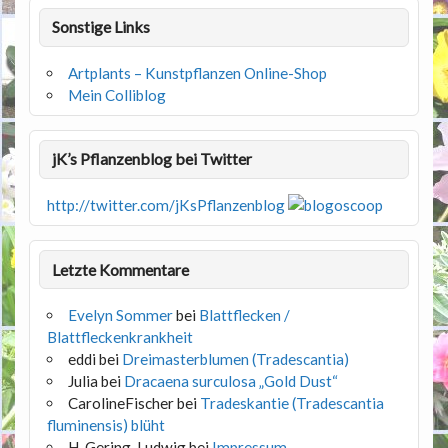
Sonstige Links
Artplants – Kunstpflanzen Online-Shop
Mein Colliblog
jK’s Pflanzenblog bei Twitter
http://twitter.com/jKsPflanzenblog
Letzte Kommentare
Evelyn Sommer
bei
Blattflecken /
Blattfleckenkrankheit
eddi
bei
Dreimasterblumen (Tradescantia)
Julia
bei
Dracaena surculosa „Gold Dust“
CarolineFischer
bei
Tradeskantie (Tradescantia
fluminensis) blüht
H. Gering-Ludwig
bei
Impressum