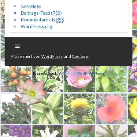
Anmelden
Beitrags-Feed (
RSS
)
Kommentare als
RSS
WordPress.org
Präsentiert von
WordPress
und
Courage
.
Page optimized by
WP Minify
WordPress Plugin