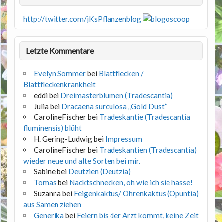
http://twitter.com/jKsPflanzenblog
Letzte Kommentare
Evelyn Sommer
bei
Blattflecken /
Blattfleckenkrankheit
eddi
bei
Dreimasterblumen (Tradescantia)
Julia
bei
Dracaena surculosa „Gold Dust“
CarolineFischer
bei
Tradeskantie (Tradescantia
fluminensis) blüht
H. Gering-Ludwig
bei
Impressum
CarolineFischer
bei
Tradeskantien (Tradescantia)
wieder neue und alte Sorten bei mir.
Sabine
bei
Deutzien (Deutzia)
Tomas
bei
Nacktschnecken, oh wie ich sie hasse!
Suzanna
bei
Feigenkaktus/ Ohrenkaktus (Opuntia)
aus Samen ziehen
Generika
bei
Feiern bis der Arzt kommt, keine Zeit