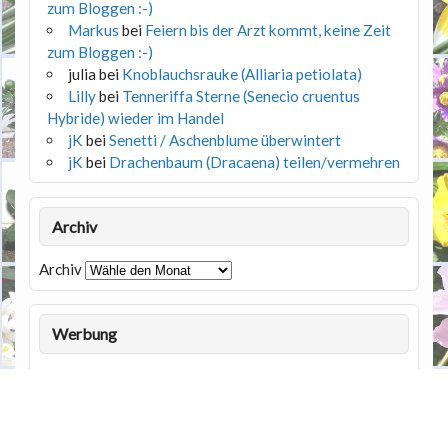
zum Bloggen :-)
Markus
bei
Feiern bis der Arzt kommt, keine Zeit
zum Bloggen :-)
julia
bei
Knoblauchsrauke (Alliaria petiolata)
Lilly
bei
Tenneriffa Sterne (Senecio cruentus
Hybride) wieder im Handel
jK
bei
Senetti / Aschenblume überwintert
jK
bei
Drachenbaum (Dracaena) teilen/vermehren
Archiv
Archiv
Werbung