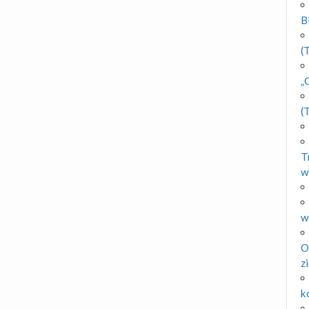
B
(
„
(
T
w
w
O
z
k