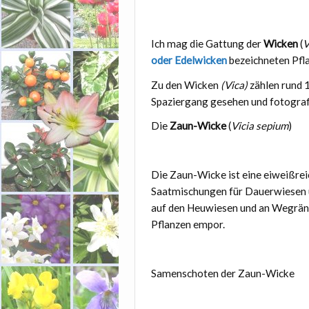
Ich mag die Gattung der
Wicken
(
V
oder Edelwicken
bezeichneten Pfl
Zu den Wicken
(Vica)
zählen rund 
Spaziergang gesehen und fotografi
Die
Zaun-Wicke
(
Vicia sepium
)
Die Zaun-Wicke ist eine eiweißreic
Saatmischungen für Dauerwiesen u
auf den Heuwiesen und an Wegränd
Pflanzen empor.
Samenschoten der Zaun-Wicke