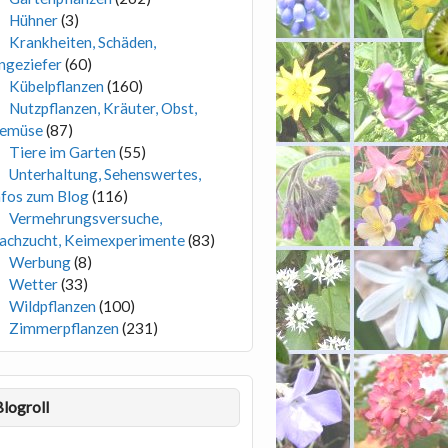
Hühner
(3)
Krankheiten, Schäden,
ngeziefer
(60)
Kübelpflanzen
(160)
Nutzpflanzen, Kräuter, Obst,
emüse
(87)
Tiere im Garten
(55)
Unterhaltung, Sehenswertes,
nfos zum Blog
(116)
Vermehrungsversuche,
achzucht, Keimexperimente
(83)
Werbung
(8)
Wetter
(33)
Wildpflanzen
(100)
Zimmerpflanzen
(231)
Blogroll