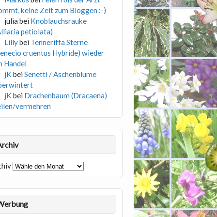
ommt, keine Zeit zum Bloggen :-)
julia
bei
Knoblauchsrauke
lliaria petiolata)
Lilly
bei
Tenneriffa Sterne
Senecio cruentus Hybride) wieder
m Handel
jK
bei
Senetti / Aschenblume
berwintert
jK
bei
Drachenbaum (Dracaena)
eilen/vermehren
Archiv
chiv
Werbung