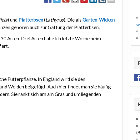
icia
) und
Platterbsen
(
Lathyrus
). Die als
Garten-Wicken
w
anzen gehören auch zur Gattung der Platterbsen.
130 Arten. Drei Arten habe ich letzte Woche beim
ert.
he Futterpflanze. In England wird sie den
nd Weiden beigefügt. Auch hier findet man sie häufig
ern. Sie rankt sich am am Gras und umliegenden
(