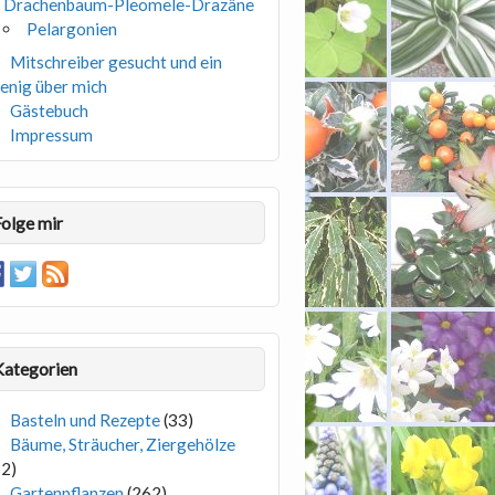
Drachenbaum-Pleomele-Drazäne
Pelargonien
Mitschreiber gesucht und ein
enig über mich
Gästebuch
Impressum
Folge mir
Kategorien
Basteln und Rezepte
(33)
Bäume, Sträucher, Ziergehölze
82)
Gartenpflanzen
(262)