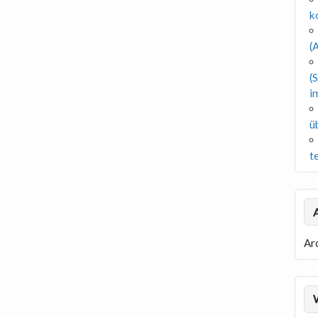
k
(A
(
i
ü
t
Ar