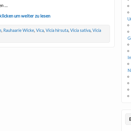
en …
klicken um weiter zu lesen
U
e
,
Rauhaarie Wicke
,
Vica
,
Vicia hirsuta
,
Vicia sativa
,
Vicia
G
I
N