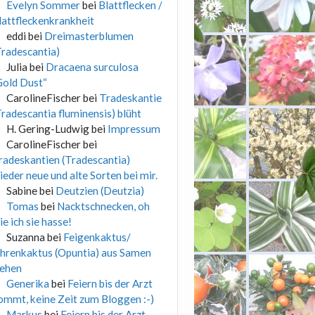
Evelyn Sommer
bei
Blattflecken /
lattfleckenkrankheit
eddi
bei
Dreimasterblumen
Tradescantia)
Julia
bei
Dracaena surculosa
Gold Dust“
CarolineFischer
bei
Tradeskantie
Tradescantia fluminensis) blüht
H. Gering-Ludwig
bei
Impressum
CarolineFischer
bei
radeskantien (Tradescantia)
ieder neue und alte Sorten bei mir.
Sabine
bei
Deutzien (Deutzia)
Tomas
bei
Nacktschnecken, oh
ie ich sie hasse!
Suzanna
bei
Feigenkaktus/
hrenkaktus (Opuntia) aus Samen
iehen
Generika
bei
Feiern bis der Arzt
ommt, keine Zeit zum Bloggen :-)
Markus
bei
Feiern bis der Arzt