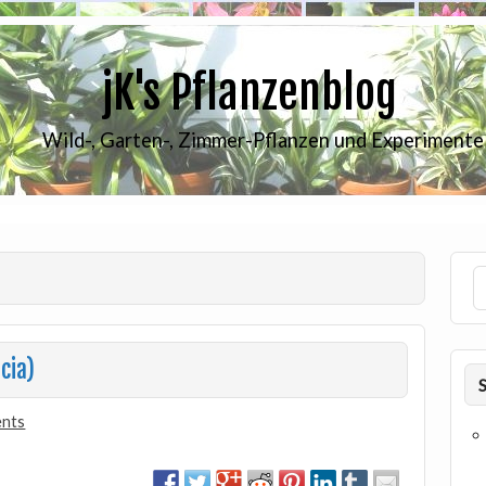
jK's Pflanzenblog
Wild-, Garten-, Zimmer-Pflanzen und Experimente
cia)
ents