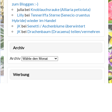
zum Bloggen :-)
julia
bei
Knoblauchsrauke (Alliaria petiolata)
Lilly
bei
Tenneriffa Sterne (Senecio cruentus
Hybride) wieder im Handel
jK
bei
Senetti / Aschenblume überwintert
jK
bei
Drachenbaum (Dracaena) teilen/vermehren
Archiv
Archiv
Werbung