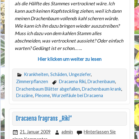
als die Hälfte des Stammes vertrocknet wäre. Ich
kann auch keinen Kopfsteckling ziehen, weil ich dann
meinen Drachenbaum vollends kahl scheren würde.
Wie kann ich ihn dazu bringen wieder auszutreiben?
Muss ich dazu von dem kahlen Stamm alles
abschneiden, was vertrocknet aussieht? Oder einfach
warten? Gedüngt ist er schon…
…
Hier klicken um weiter zu lesen
Krankheiten, Schäden, Ungeziefer
,
Zimmerpflanzen
Dracaena Riki
,
Drachenbaum
,
Drachenbaum Blätter abgefallen
,
Drachenbaum krank
,
Drazäne
,
Pleome
,
Wurzelfäule bei Dracaena
Dracaena fragrans „Riki“
21. Januar 2009
admin
Hinterlassen Sie