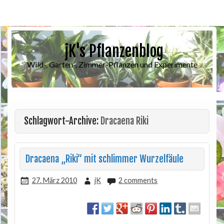
jK's Pflanzenblog
Wild-, Garten-, Zimmer-Pflanzen und Experimente
Schlagwort-Archive:
Dracaena Riki
Dracaena „Riki“ mit schlimmer Wurzelfäule
27. März 2010
jK
2 comments