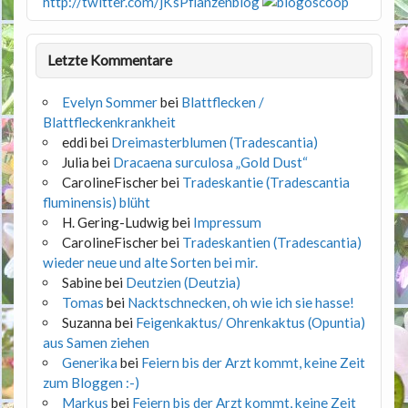
http://twitter.com/jKsPflanzenblog
Letzte Kommentare
Evelyn Sommer
bei
Blattflecken /
Blattfleckenkrankheit
eddi
bei
Dreimasterblumen (Tradescantia)
Julia
bei
Dracaena surculosa „Gold Dust“
CarolineFischer
bei
Tradeskantie (Tradescantia
fluminensis) blüht
H. Gering-Ludwig
bei
Impressum
CarolineFischer
bei
Tradeskantien (Tradescantia)
wieder neue und alte Sorten bei mir.
Sabine
bei
Deutzien (Deutzia)
Tomas
bei
Nacktschnecken, oh wie ich sie hasse!
Suzanna
bei
Feigenkaktus/ Ohrenkaktus (Opuntia)
aus Samen ziehen
Generika
bei
Feiern bis der Arzt kommt, keine Zeit
zum Bloggen :-)
Markus
bei
Feiern bis der Arzt kommt, keine Zeit