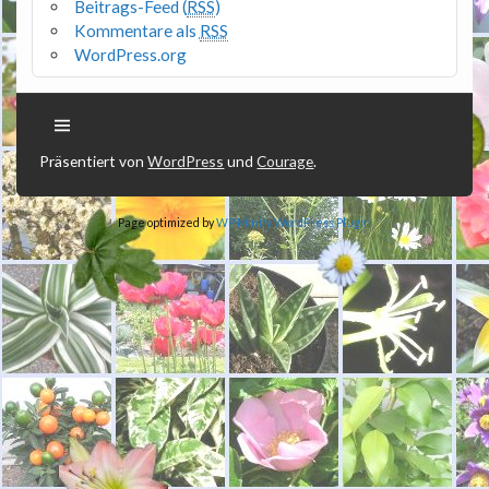
Beitrags-Feed (
RSS
)
Kommentare als
RSS
WordPress.org
Präsentiert von
WordPress
und
Courage
.
Page optimized by
WP Minify
WordPress Plugin