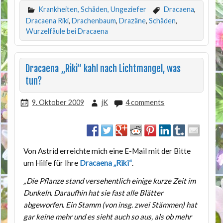
Krankheiten, Schäden, Ungeziefer
Dracaena
,
Dracaena Riki
,
Drachenbaum
,
Drazäne
,
Schäden
,
Wurzelfäule bei Dracaena
Dracaena „Riki“ kahl nach Lichtmangel, was
tun?
9. Oktober 2009
jK
4 comments
Von Astrid erreichte mich eine E-Mail mit der Bitte
um Hilfe für Ihre
Dracaena „Riki“
.
„Die Pflanze stand versehentlich einige kurze Zeit im
Dunkeln. Daraufhin hat sie fast alle Blätter
abgeworfen. Ein Stamm (von insg. zwei Stämmen) hat
gar keine mehr und es sieht auch so aus, als ob mehr