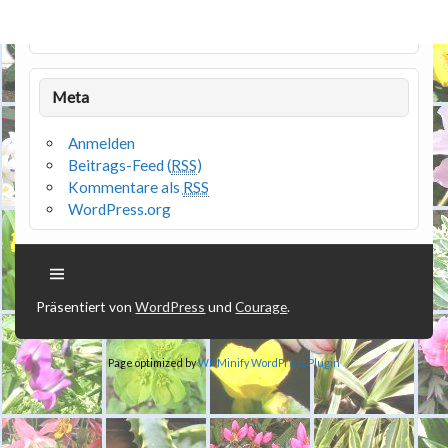
Meta
Anmelden
Beitrags-Feed (
RSS
)
Kommentare als
RSS
WordPress.org
Präsentiert von
WordPress
und
Courage
.
Page optimized by
WP Minify
WordPress Plugin