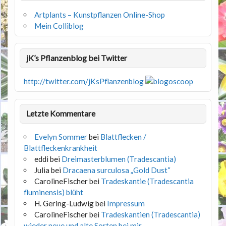
Artplants – Kunstpflanzen Online-Shop
Mein Colliblog
jK’s Pflanzenblog bei Twitter
http://twitter.com/jKsPflanzenblog
Letzte Kommentare
Evelyn Sommer
bei
Blattflecken /
Blattfleckenkrankheit
eddi
bei
Dreimasterblumen (Tradescantia)
Julia
bei
Dracaena surculosa „Gold Dust“
CarolineFischer
bei
Tradeskantie (Tradescantia
fluminensis) blüht
H. Gering-Ludwig
bei
Impressum
CarolineFischer
bei
Tradeskantien (Tradescantia)
wieder neue und alte Sorten bei mir.