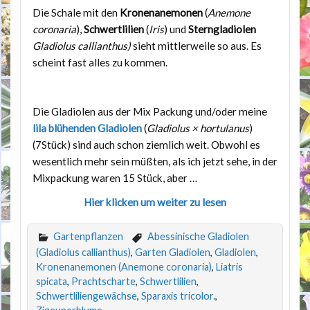
Die Schale mit den
Kronenanemon
e
n
(
Anemone
coronaria
),
Schwertlilien
(
Iris
) und
Sterngladiolen
Gladiolus callianthus)
sieht mittlerweile so aus. Es
scheint fast alles zu kommen.
Die Gladiolen aus der Mix Packung und/oder meine
lila blühenden Gladiolen
(
Gladiolus × hortulanus
)
(7Stück) sind auch schon ziemlich weit. Obwohl es
wesentlich mehr sein müßten, als ich jetzt sehe, in der
Mixpackung waren 15 Stück, aber …
Hier klicken um weiter zu lesen
Gartenpflanzen
Abessinische Gladiolen
(Gladiolus callianthus)
,
Garten Gladiolen
,
Gladiolen
,
Kronenanemonen (Anemone coronaria)
,
Liatris
spicata
,
Prachtscharte
,
Schwertlilien
,
Schwertliliengewächse
,
Sparaxis tricolor.
,