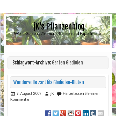
jK's Pflanzenblog
Wild-, Garten-, Zimmer-Pflanzen und Experimente
Schlagwort-Archive:
Garten Gladiolen
Wundervolle zart lila Gladiolen-Blüten
9. August 2009
jK
Hinterlassen Sie einen
Kommentar