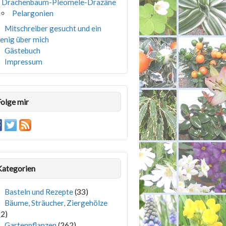
Drachenbaum-Pleomele-Drazäne
Pelargonien
Mitschreiber gesucht und ein
enig über mich
Gästebuch
Impressum
Folge mir
Kategorien
Basteln und Rezepte
(33)
Bäume, Sträucher, Ziergehölze
82)
Gartenpflanzen
(262)