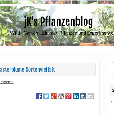
jK's Pflanzenblog
Wild-, Garten-, Zimmer-Pflanzen und Experimente
asterblume Sortenvielfalt
omments