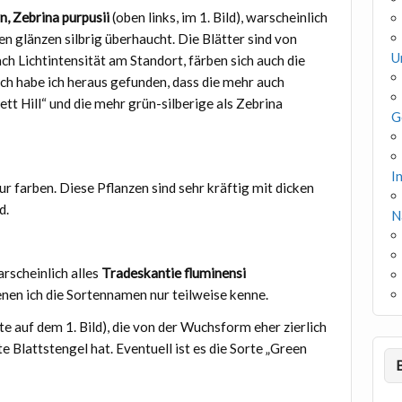
n, Zebrina purpusii
(oben links, im 1. Bild), warscheinlich
en glänzen silbrig überhaucht. Die Blätter sind von
U
ach Lichtintensität am Standort, färben sich auch die
ch habe ich heraus gefunden, dass die mehr auch
lett Hill“ und die mehr grün-silberige als Zebrina
G
I
ur farben. Diese Pflanzen sind sehr kräftig mit dicken
d.
N
rscheinlich alles
Tradeskantie fluminensi
denen ich die Sortennamen nur teilweise kenne.
te auf dem 1. Bild), die von der Wuchsform eher zierlich
ote Blattstengel hat. Eventuell ist es die Sorte „Green