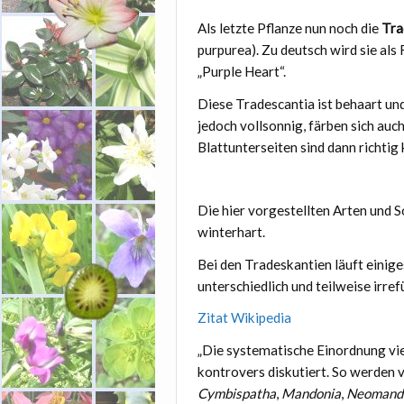
Als letzte Pflanze nun noch die
Tra
purpurea). Zu deutsch wird sie als
„Purple Heart“.
Diese Tradescantia ist behaart und
jedoch vollsonnig, färben sich auch
Blattunterseiten sind dann richtig 
Die hier vorgestellten Arten und So
winterhart.
Bei den Tradeskantien läuft einige
unterschiedlich und teilweise irref
Zitat Wikipedia
„Die systematische Einordnung vi
kontrovers diskutiert. So werden 
Cymbispatha
,
Mandonia
,
Neomand