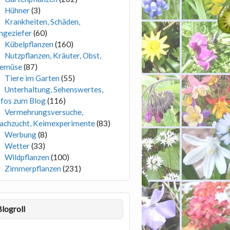
Hühner
(3)
Krankheiten, Schäden,
ngeziefer
(60)
Kübelpflanzen
(160)
Nutzpflanzen, Kräuter, Obst,
emüse
(87)
Tiere im Garten
(55)
Unterhaltung, Sehenswertes,
nfos zum Blog
(116)
Vermehrungsversuche,
achzucht, Keimexperimente
(83)
Werbung
(8)
Wetter
(33)
Wildpflanzen
(100)
Zimmerpflanzen
(231)
Blogroll