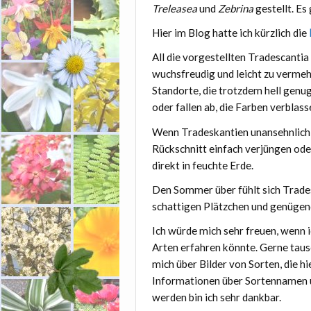
Treleasea
und
Zebrina
gestellt. Es
Hier im Blog hatte ich kürzlich die
All die vorgestellten Tradescantia
wuchsfreudig und leicht zu vermeh
Standorte, die trotzdem hell genug 
oder fallen ab, die Farben verblass
Wenn Tradeskantien unansehnlich 
Rückschnitt einfach verjüngen oder
direkt in feuchte Erde.
Den Sommer über fühlt sich Trade
schattigen Plätzchen und genügend
Ich würde mich sehr freuen, wenn 
Arten erfahren könnte. Gerne taus
mich über Bilder von Sorten, die h
Informationen über Sortennamen u
werden bin ich sehr dankbar.