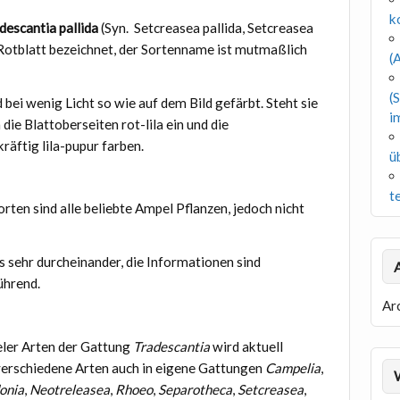
k
descantia pallida
(Syn. Setcreasea pallida, Setcreasea
 Rotblatt bezeichnet, der Sortenname ist mutmaßlich
(A
(
 bei wenig Licht so wie auf dem Bild gefärbt. Steht sie
i
 die Blattoberseiten rot-lila ein und die
kräftig lila-pupur farben.
ü
t
rten sind alle beliebte Ampel Pflanzen, jedoch nicht
s sehr durcheinander, die Informationen sind
ührend.
Ar
eler Arten der Gattung
Tradescantia
wird aktuell
verschiedene Arten auch in eigene Gattungen
Campelia
,
onia
,
Neotreleasea
,
Rhoeo
,
Separotheca
,
Setcreasea
,