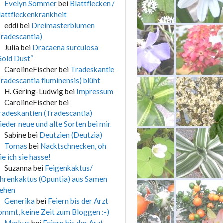
Evelyn Sommer
bei
Blattflecken /
lattfleckenkrankheit
eddi
bei
Dreimasterblumen
Tradescantia)
Julia
bei
Dracaena surculosa
Gold Dust“
CarolineFischer
bei
Tradeskantie
Tradescantia fluminensis) blüht
H. Gering-Ludwig
bei
Impressum
CarolineFischer
bei
radeskantien (Tradescantia)
ieder neue und alte Sorten bei mir.
Sabine
bei
Deutzien (Deutzia)
Tomas
bei
Nacktschnecken, oh
ie ich sie hasse!
Suzanna
bei
Feigenkaktus/
hrenkaktus (Opuntia) aus Samen
iehen
Generika
bei
Feiern bis der Arzt
ommt, keine Zeit zum Bloggen :-)
Markus
bei
Feiern bis der Arzt