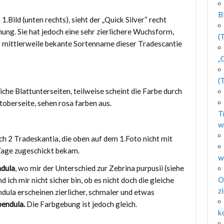
B
.Bild (unten rechts), sieht der „Quick Silver“ recht
nung. Sie hat jedoch eine sehr zierlichere Wuchsform,
(
ir mittlerweile bekante Sortenname dieser Tradescantie
„
(
iche Blattunterseiten, teilweise scheint die Farbe durch
ttoberseite, sehen rosa farben aus.
T
w
och 2 Tradeskantia, die oben auf dem 1.Foto nicht mit
r Tage zugeschickt bekam.
w
ndula
, wo mir der Unterschied zur Zebrina purpusii (siehe
O
nd ich mir nicht sicher bin, ob es nicht doch die gleiche
z
endula erscheinen zierlicher, schmaler und etwas
pendula.
Die Farbgebung ist jedoch gleich.
k