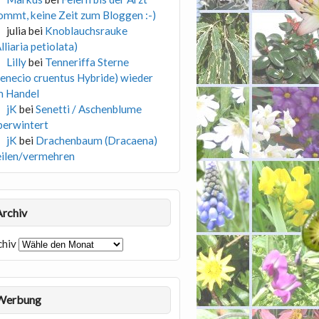
ommt, keine Zeit zum Bloggen :-)
julia
bei
Knoblauchsrauke
lliaria petiolata)
Lilly
bei
Tenneriffa Sterne
Senecio cruentus Hybride) wieder
m Handel
jK
bei
Senetti / Aschenblume
berwintert
jK
bei
Drachenbaum (Dracaena)
eilen/vermehren
Archiv
chiv
Werbung