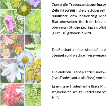
Zuerst die
Tradescantia zebrina sy
Zebrina purpusii,
die Blattoberseit
rundlicher Form und fleischig.
Je n
Blattoberseiten rötlich ein.
Kürzlic
oberseits rötliche Zebrina als „Vio
„Purpusi“ gehandelt wird.
Die Blattunterseiten sind tief purp
Stengeln und wachsen verzweigen
Die anderen Tradeskantien sind wa
(syn.,Tradescantia albiflora) von 
Eine grüne Tradeskantie (links Mit
ist, kleine fleischige Blätter und r
Hill“.